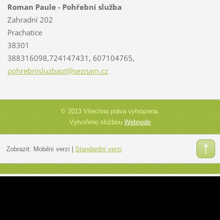
Roman Paule - Pohřební služba
Zahradní 202
Prachatice
38301
388316098,724147431, 607104765,
pohrebni
sluzbapt
@seznam.
cz
© 2013 Všechna práva vyhrazena.
Vytvořeno službou
Webnode
Zobrazit:
Mobilní verzi
|
Standardní verzi